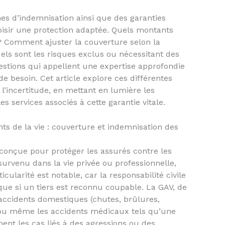
s d’indemnisation ainsi que des garanties
isir une protection adaptée. Quels montants
 ? Comment ajuster la couverture selon la
uels sont les risques exclus ou nécessitant des
stions qui appellent une expertise approfondie
 besoin. Cet article explore ces différentes
 l’incertitude, en mettant en lumière les
les services associés à cette garantie vitale.
s de la vie : couverture et indemnisation des
 conçue pour protéger les assurés contre les
urvenu dans la vie privée ou professionnelle,
icularité est notable, car la responsabilité civile
que si un tiers est reconnu coupable. La GAV, de
 accidents domestiques (chutes, brûlures,
fs ou même les accidents médicaux tels qu’une
ent les cas liés à des agressions ou des