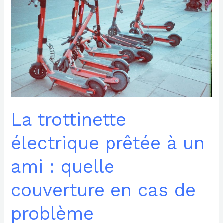
trottinette
électrique
prêtée
à
un
ami
:
quelle
couverture
en
cas
La trottinette
de
problème
électrique prêtée à un
ami : quelle
couverture en cas de
problème