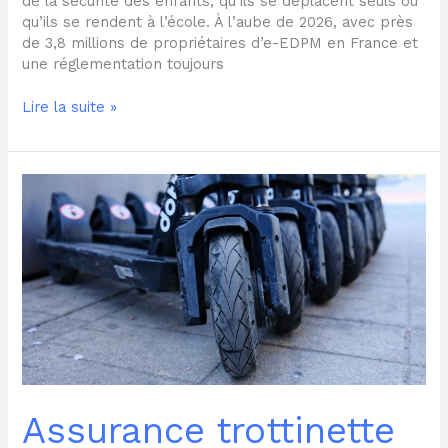
de la sécurité des enfants, qu’ils se déplacent seuls ou
qu’ils se rendent à l’école. À l’aube de 2026, avec près
de 3,8 millions de propriétaires d’e-EDPM en France et
une réglementation toujours
Lire la suite »
Assurance
trottinette
électrique
:
avis
et
retours
d’expérience
pour
bien
choisir
Assurance trottinette