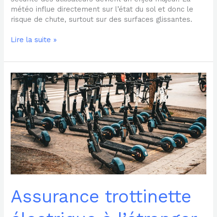
météo influe directement sur l’état du sol et donc le
risque de chute, surtout sur des surfaces glissantes.
Lire la suite »
Assurance
trottinette
électrique
à
l’étranger
:
ce
qu’il
faut
savoir
avant
de
Assurance trottinette
partir