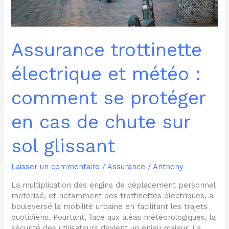
protéger
en
cas
de
Assurance trottinette
chute
sur
électrique et météo :
sol
glissant
comment se protéger
en cas de chute sur
sol glissant
Laisser un commentaire
/
Assurance
/
Anthony
La multiplication des engins de déplacement personnel
motorisé, et notamment des trottinettes électriques, a
bouleversé la mobilité urbaine en facilitant les trajets
quotidiens. Pourtant, face aux aléas météorologiques, la
sécurité des utilisateurs devient un enjeu majeur. La