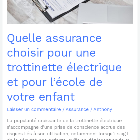
électrique
et
pour
l’école
de
votre
Quelle assurance
enfant
choisir pour une
trottinette électrique
et pour l’école de
votre enfant
Laisser un commentaire
/
Assurance
/
Anthony
La popularité croissante de la trottinette électrique
s’accompagne d’une prise de conscience accrue des
risques liés à son utilisation, notamment lorsqu’il s’agit