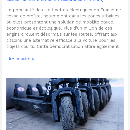
La popularité des trottinettes électriques en France ne
cesse de croître, notamment dans les zones urbaines
où elles présentent une solution de mobilité douce,
économique et écologique. Plus d’un million de ces
engins circulent désormais sur les routes, offrant aux
citadins une alternative efficace à la voiture pour les
trajets courts. Cette démocratisation attire également
Lire la suite »
Tout
savoir
sur
la
trottinette
électrique
et
l’assurance
multirisque