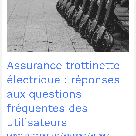
électrique
:
réponses
aux
questions
fréquentes
des
utilisateurs
Assurance trottinette
électrique : réponses
aux questions
fréquentes des
utilisateurs
Laisser un commentaire
/
Assurance
/
Anthony