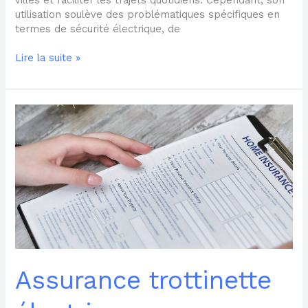
utilisation soulève des problématiques spécifiques en
termes de sécurité électrique, de
Lire la suite »
Assurance
trottinette
électrique
ou
assurance
moto
:
quelles
sont
les
principales
différences
Assurance trottinette