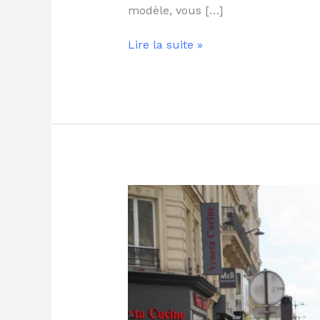
modèle, vous […]
Lire la suite »
Comprendre
la
réglementation
des
trottinettes
électriques
en
France