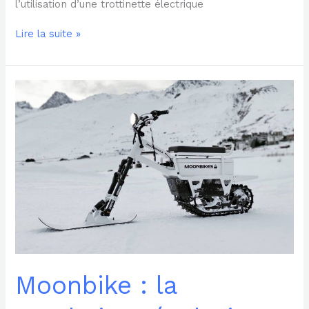
l’utilisation d’une trottinette électrique
Lire la suite »
Moonbike
:
la
prochaine
révolution
du
transport
urbain
?
Moonbike : la