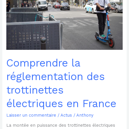
électriques
en
France
Comprendre la
réglementation des
trottinettes
électriques en France
Laisser un commentaire
/
Actus
/
Anthony
La montée en puissance des trottinettes électriques