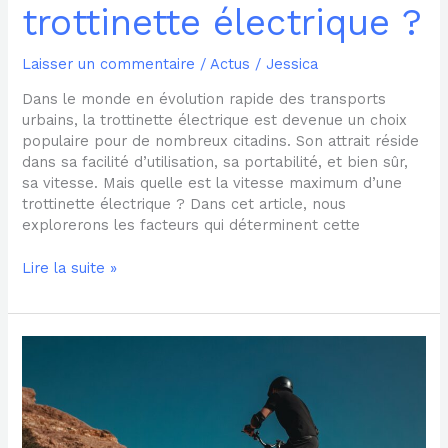
trottinette électrique ?
Laisser un commentaire
/
Actus
/
Jessica
Dans le monde en évolution rapide des transports
urbains, la trottinette électrique est devenue un choix
populaire pour de nombreux citadins. Son attrait réside
dans sa facilité d’utilisation, sa portabilité, et bien sûr,
sa vitesse. Mais quelle est la vitesse maximum d’une
trottinette électrique ? Dans cet article, nous
explorerons les facteurs qui déterminent cette
Lire la suite »
Les
trottinettes
électriques
tout
terrain