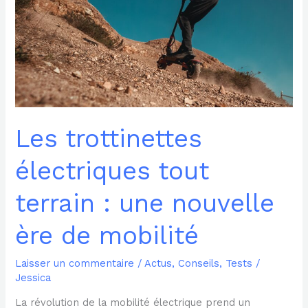
:
une
nouvelle
ère
de
mobilité
Les trottinettes
électriques tout
terrain : une nouvelle
ère de mobilité
Laisser un commentaire
/
Actus
,
Conseils
,
Tests
/
Jessica
La révolution de la mobilité électrique prend un