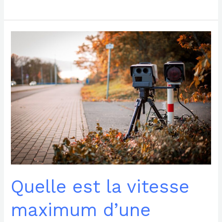
Quelle
est
la
vitesse
maximum
d’une
trottinette
électrique
?
Quelle est la vitesse
maximum d’une