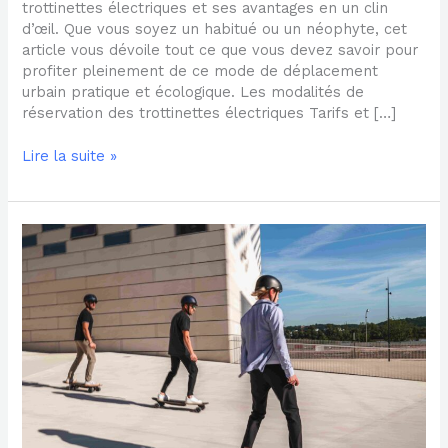
trottinettes électriques et ses avantages en un clin
d’œil. Que vous soyez un habitué ou un néophyte, cet
article vous dévoile tout ce que vous devez savoir pour
profiter pleinement de ce mode de déplacement
urbain pratique et écologique. Les modalités de
réservation des trottinettes électriques Tarifs et […]
Lire la suite »
Pourquoi
opter
pour
un
quadricycle
électrique
pour
les
adultes
?