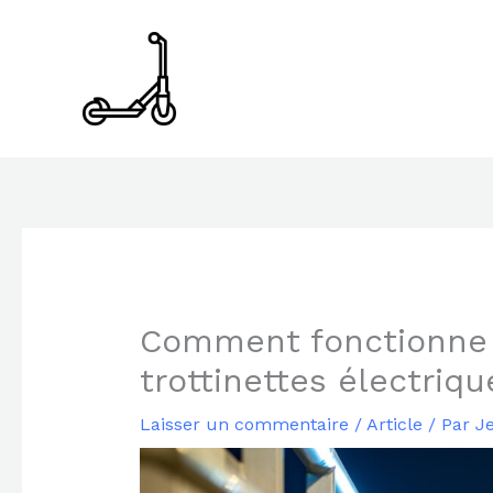
Aller
au
contenu
Comment fonctionne l
trottinettes électriqu
Laisser un commentaire
/
Article
/ Par
Je