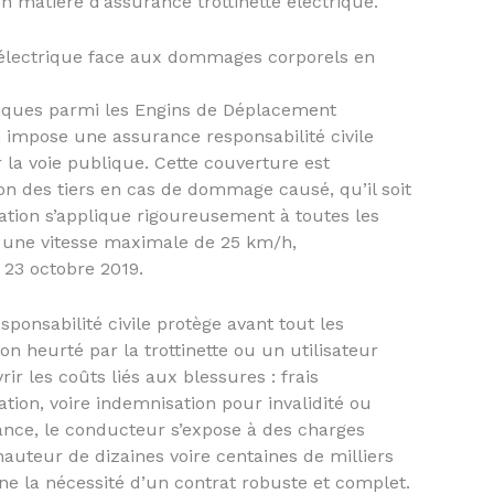
en matière d’assurance trottinette électrique.
te électrique face aux dommages corporels en
ctriques parmi les Engins de Déplacement
n impose une assurance responsabilité civile
r la voie publique. Cette couverture est
ion des tiers en cas de dommage causé, qu’il soit
gation s’applique rigoureusement à toutes les
re une vitesse maximale de 25 km/h,
23 octobre 2019.
onsabilité civile protège avant tout les
on heurté par la trottinette ou un utilisateur
ir les coûts liés aux blessures : frais
ation, voire indemnisation pour invalidité ou
ance, le conducteur s’expose à des charges
hauteur de dizaines voire centaines de milliers
gne la nécessité d’un contrat robuste et complet.