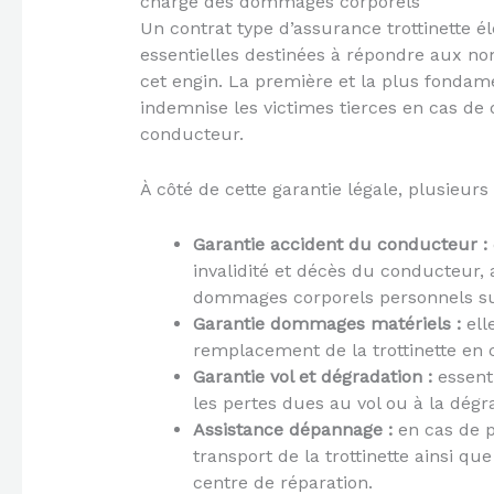
charge des dommages corporels
Un contrat type d’assurance trottinette 
essentielles destinées à répondre aux no
cet engin. La première et la plus fondam
indemnise les victimes tierces en cas d
conducteur.
À côté de cette garantie légale, plusieurs
Garantie accident du conducteur :
invalidité et décès du conducteur, 
dommages corporels personnels subi
Garantie dommages matériels :
ell
remplacement de la trottinette en c
Garantie vol et dégradation :
essenti
les pertes dues au vol ou à la dégra
Assistance dépannage :
en cas de pa
transport de la trottinette ainsi q
centre de réparation.