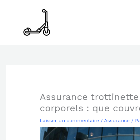
Aller
au
contenu
Assurance trottinett
corporels : que couvr
Laisser un commentaire
/
Assurance
/ P