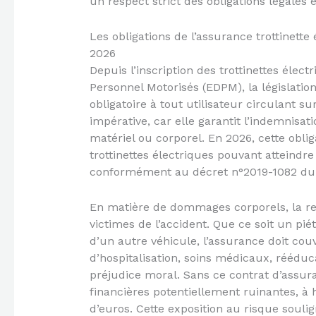
un respect strict des obligations légales 
Les obligations de l’assurance trottinet
2026
Depuis l’inscription des trottinettes éle
Personnel Motorisés (EDPM), la législatio
obligatoire à tout utilisateur circulant su
impérative, car elle garantit l’indemnisat
matériel ou corporel. En 2026, cette obli
trottinettes électriques pouvant atteind
conformément au décret n°2019-1082 du 
En matière de dommages corporels, la resp
victimes de l’accident. Que ce soit un piét
d’un autre véhicule, l’assurance doit couvr
d’hospitalisation, soins médicaux, rééduc
préjudice moral. Sans ce contrat d’assur
financières potentiellement ruinantes, à 
d’euros. Cette exposition au risque souli