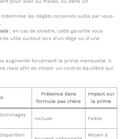
t pour aller au travail, ou dans un
e indemnise les dégâts corporels subis par vous-
.
nale
: en cas de sinistre, cette garantie vous
ès utile surtout lors d’un litige ou d’une
les augmente forcément la prime mensuelle. Il
s réels afin de choisir un contrat équilibré qui
Présence dans
Impact sur
on
formule pas chère
la prime
s dommages
Incluse
Faible
disparition
Moyen à
Souvent optionnelle