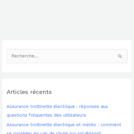
R
e
c
h
Articles récents
e
r
Assurance trottinette électrique : réponses aux
c
questions fréquentes des utilisateurs
h
Assurance trottinette électrique et météo : comment
e
se protéger en cas de chute sur sol glissant