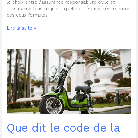
le choix entre l’assurance responsabilité civile et
l’assurance tous risques : quelle différence réelle entre
ces deux formules
Lire la suite »
Que
dit
le
code
de
la
route
sur
l’assurance
des
trottinettes
électriques
Que dit le code de la