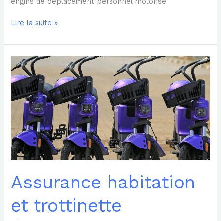
engins de déplacement personnel motorisé
Lire la suite »
Assurance
habitation
et
trottinette
électrique
:
que
couvre-
t-
elle
vraiment
Assurance habitation
et trottinette