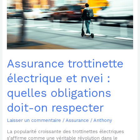
et
nvei
:
quelles
obligations
doit-
on
respecter
Assurance trottinette
électrique et nvei :
quelles obligations
doit-on respecter
Laisser un commentaire
/
Assurance
/
Anthony
La popularité croissante des trottinettes électriques
s’affirme comme une véritable révolution dans le