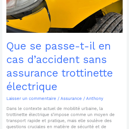
en
cas
d’accident
sans
assurance
trottinette
électrique
Que se passe-t-il en
cas d’accident sans
assurance trottinette
électrique
Laisser un commentaire
/
Assurance
/
Anthony
Dans le contexte actuel de mobilité urbaine, la
trottinette électrique s’impose comme un moyen de
transport rapide et pratique, mais elle soulève des
questions cruciales en matière de sécurité et de