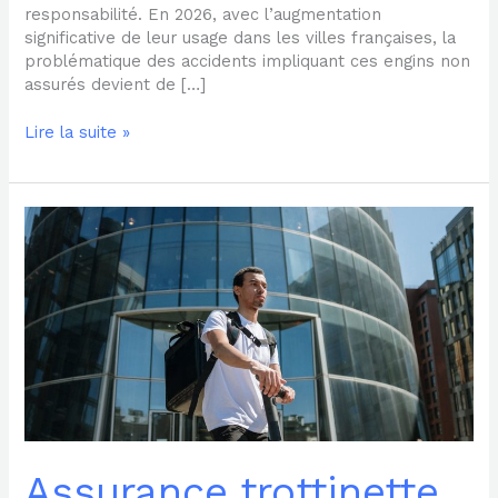
responsabilité. En 2026, avec l’augmentation
significative de leur usage dans les villes françaises, la
problématique des accidents impliquant ces engins non
assurés devient de […]
Lire la suite »
Assurance
trottinette
électrique
et
dommages
corporels
:
que
couvre
votre
contrat
?
Assurance trottinette