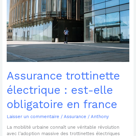
Assurance
trottinette
électrique
:
est-
elle
obligatoire
en
france
Assurance trottinette
électrique : est-elle
obligatoire en france
Laisser un commentaire
/
Assurance
/
Anthony
La mobilité urbaine connaît une véritable révolution
avec l’adoption massive des trottinettes électriques