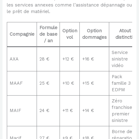
les services annexes comme l’assistance dépannage ou
le prêt de matériel.
Formule
Option
Option
Atout
Compagnie
de base
vol
dommages
distinctif
/ an
Service
AXA
28 €
+12 €
+16 €
sinistre
vidéo
Pack
MAAF
25 €
+10 €
+15 €
famille 3
EDPM
Zéro
franchise
MAIF
24 €
+11 €
+14 €
premier
sinistre
Borne de
Macif
27 €
+9 €
+18 €
réparation