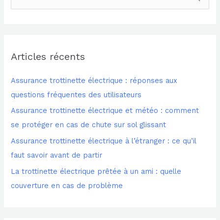
e
c
h
Articles récents
e
r
Assurance trottinette électrique : réponses aux
c
questions fréquentes des utilisateurs
h
Assurance trottinette électrique et météo : comment
e
se protéger en cas de chute sur sol glissant
r
Assurance trottinette électrique à l’étranger : ce qu’il
faut savoir avant de partir
:
La trottinette électrique prêtée à un ami : quelle
couverture en cas de problème