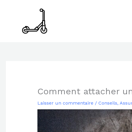
Aller
au
contenu
Comment attacher une
Laisser un commentaire
/
Conseils
,
Assu