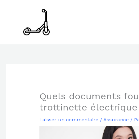
Aller
au
contenu
Quels documents four
trottinette électriqu
Laisser un commentaire
/
Assurance
/ P