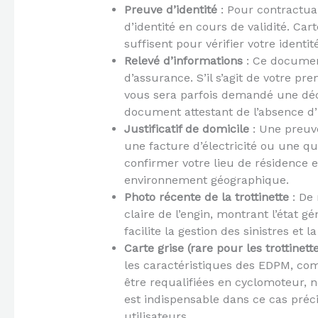
Preuve d’identité
: Pour contractuali
d’identité en cours de validité. Ca
suffisent pour vérifier votre identi
Relevé d’informations
: Ce document
d’assurance. S’il s’agit de votre pr
vous sera parfois demandé une décl
document attestant de l’absence d’
Justificatif de domicile
: Une preuv
une facture d’électricité ou une qu
confirmer votre lieu de résidence et
environnement géographique.
Photo récente de la trottinette
: De
claire de l’engin, montrant l’état g
facilite la gestion des sinistres et 
Carte grise (rare pour les trottinett
les caractéristiques des EDPM, co
être requalifiées en cyclomoteur, 
est indispensable dans ce cas préci
utilisateurs.