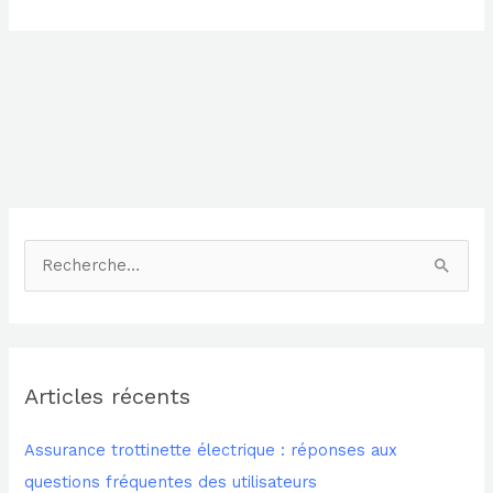
Alternative:
R
e
c
h
Articles récents
e
r
Assurance trottinette électrique : réponses aux
c
questions fréquentes des utilisateurs
h