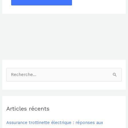
Alternative:
R
e
c
h
Articles récents
e
r
Assurance trottinette électrique : réponses aux
c