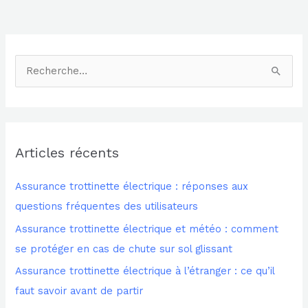
R
e
c
h
Articles récents
e
r
Assurance trottinette électrique : réponses aux
c
questions fréquentes des utilisateurs
h
Assurance trottinette électrique et météo : comment
e
se protéger en cas de chute sur sol glissant
r
Assurance trottinette électrique à l’étranger : ce qu’il
faut savoir avant de partir
: